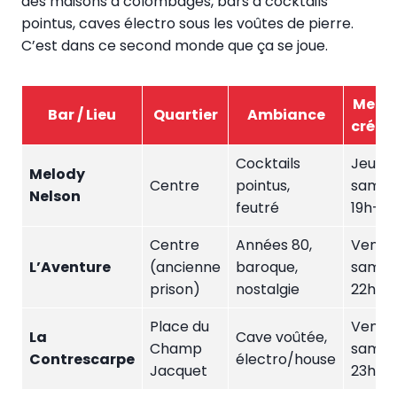
des maisons à colombages, bars à cocktails
pointus, caves électro sous les voûtes de pierre.
C’est dans ce second monde que ça se joue.
Meill
Bar / Lieu
Quartier
Ambiance
créne
Cocktails
Jeu-
Melody
Centre
pointus,
sam,
Nelson
feutré
19h-1h
Centre
Années 80,
Ven-
L’Aventure
(ancienne
baroque,
sam,
prison)
nostalgie
22h-4
Place du
Ven-
La
Cave voûtée,
Champ
sam,
Contrescarpe
électro/house
Jacquet
23h-4