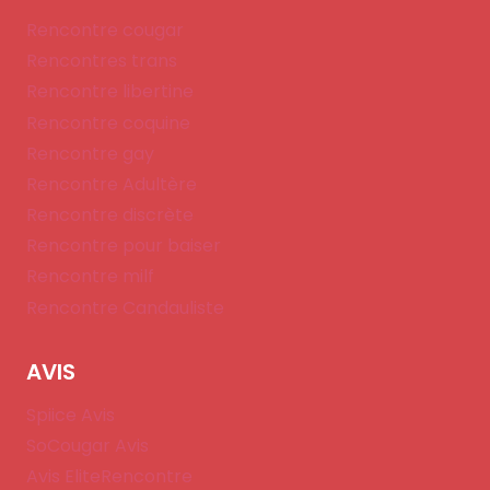
Rencontre cougar
Rencontres trans
Rencontre libertine
Rencontre coquine
Rencontre gay
Rencontre Adultère
Rencontre discrète
Rencontre pour baiser
Rencontre milf
Rencontre Candauliste
AVIS
Spiice Avis
SoCougar Avis
Avis EliteRencontre