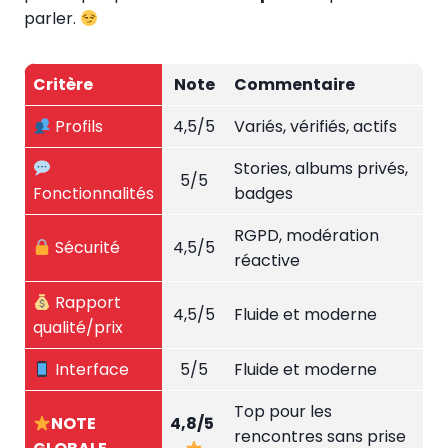
parler.
Critère
Note
Commentaire
Profils
4,5/5
Variés, vérifiés, actifs
Stories, albums privés,
5/5
Fonctionnalités
badges
RGPD, modération
Sécurité
4,5/5
réactive
Rapport
4,5/5
Fluide et moderne
qualité/prix
Interface
5/5
Fluide et moderne
Top pour les
NOTE
4,8/5
rencontres sans prise