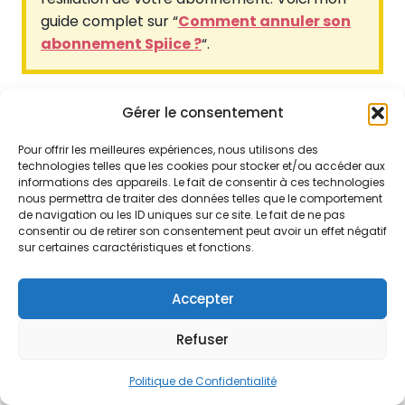
guide complet sur “
Comment annuler son
abonnement Spiice ?
“.
Gérer le consentement
DÉBLOQUER L’ACCÈS AUX VRAIES
RENCONTRES COQUINES
Pour offrir les meilleures expériences, nous utilisons des
technologies telles que les cookies pour stocker et/ou accéder aux
informations des appareils. Le fait de consentir à ces technologies
nous permettra de traiter des données telles que le comportement
Les avis des utilisateurs de Spiice
de navigation ou les ID uniques sur ce site. Le fait de ne pas
consentir ou de retirer son consentement peut avoir un effet négatif
sur certaines caractéristiques et fonctions.
En parcourant les forums, Reddit et Trustpilot à la
recherche d’avis sur
Spiice
, voici ce qui ressort de
la communauté.
×
Accepter
Découvrez le site de rencontre Spiice!
Refuser
Je veux tester !
Note
Trustpilot
: 3,2/5
(433 avis)
Politique de Confidentialité