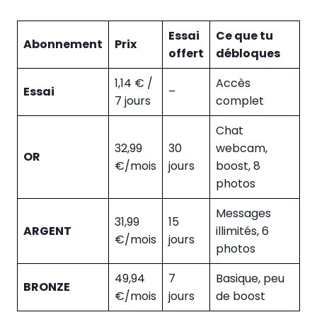
Essai
Ce que tu
Abonnement
Prix
offert
débloques
1,14 € /
Accès
Essai
–
7 jours
complet
Chat
32,99
30
webcam,
OR
€/mois
jours
boost, 8
photos
Messages
31,99
15
ARGENT
illimités, 6
€/mois
jours
photos
49,94
7
Basique, peu
BRONZE
€/mois
jours
de boost