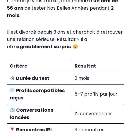
Comme je vous l’ai dit, j’ai demandé à
un ami de
56 ans
de tester Nos Belles Années pendant
2
mois
.
Il est divorcé depuis 3 ans et cherchait à retrouver
une relation sérieuse. Résultat ? Il a
été
agréablement surpris
.
Critère
Résultat
Durée du test
2 mois
Profils compatibles
5-7 profils par jour
reçus
Conversations
12 conversations
lancées
Rencontres IRL
3 rencontres