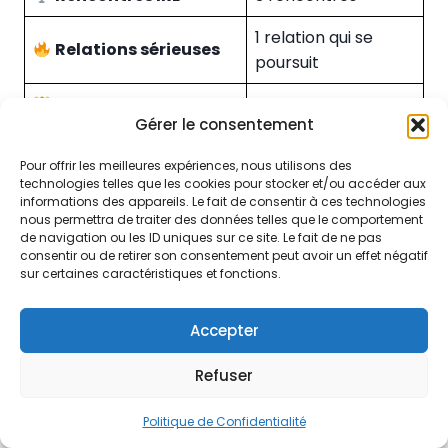
1 relation qui se
Relations sérieuses
poursuit
Temps moyen de
~24h
Gérer le consentement
réponse
Pour offrir les meilleures expériences, nous utilisons des
technologies telles que les cookies pour stocker et/ou accéder aux
Ce qu’il a apprécié :
informations des appareils. Le fait de consentir à ces technologies
nous permettra de traiter des données telles que le comportement
de navigation ou les ID uniques sur ce site. Le fait de ne pas
Des profils
sérieux et motivés
(pas de
consentir ou de retirer son consentement peut avoir un effet négatif
sur certaines caractéristiques et fonctions.
ghosting)
Le
matchmaking efficace
: 90% des
profils suggérés l’intéressaient vraiment
×
Accepter
Découvrez Nos belles années!
Des
conversations de qualité
: les gens
Refuser
Nos Belles Années
vont droit au but, sans blabla inutile
3 rencontres réelles
en 2 mois, dont 2 qui
Politique de Confidentialité
se sont très bien passées